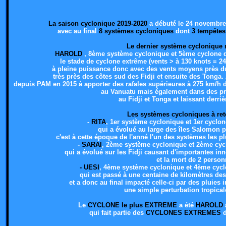
La saison cyclonique 2019-2020
a débuté le 24 novembre 
avec au final
8 systèmes cycloniques
dont
3 tempêtes
Le dernier système cycloniqu
HAROLD
, 8ème système cyclonique et 5ème cyclone de
le stade de cyclone extrême (vents > à 130 knots = 24
à pleine puissance donc avec des vents moyens près du
très près des côtes sud des Fidji et ensuite des Tonga.
depuis PAM en 2015 à apporter des rafales supérieures à 275 km/h 
au Vanuatu mais également dans des p
au Fidji et Tonga et laissant derriè
Les systèmes cycloniques à ret
-
RITA
, 1er système cyclonique et 1er cyclon
qui a évolué au large des îles Salomon 
c'est à cette époque de l'anné l'un des systèmes les 
-
SARAI
, 2ème système cyclonique et 2ème cycl
qui a évolué sur les Fidji causant d'importantes inn
et la mort de 2 person
- UESI
, 4ème système cyclonique et 4ème cycl
qui est passé à une centaine de kilomètres de
et a donc au final impacté celle-ci par des pluies
une simple perturbation tropicale
Le
CYCLONE le plus EXTREME
a été
HAROLD
qui fait partie des
CYCLONES EXTREMES