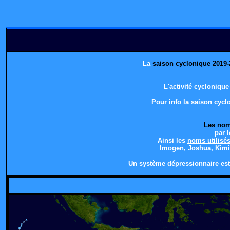
La
saison cyclonique 2019-
L'activité cycloniqu
Pour info
la
saison cycl
Les nom
par 
Ainsi les
noms utilisé
Imogen, Joshua, Kimi,
Un système dépressionnaire est 