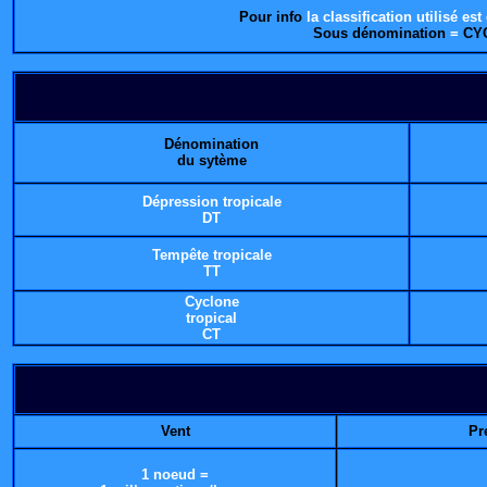
Pour info
la classification utilisé est
Sous dénomination
=
CY
Dénomination
du sytème
Dépression tropicale
DT
Tempête tropicale
TT
Cyclone
tropical
CT
Vent
Pr
1 noeud =