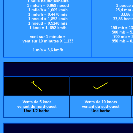
1 mille nautique/heure
1 mile/h = 0,869 noeud
1 pouce 
1 mile/h = 1,609 km/h
25,4 mm 
1 mile/h = 0,4470 m/s
33,86 
1 noeud = 1,852 km/h
33,86 hect
1 noeud = 0,5148 m/s
1 knot = 1, 852 km/h
150 mb = 13
500 mb = 5.
vent sur 1 minute =
700 mb = 3
vent sur 10 minutes X 1.133
950 mb = 0.
1 m/s = 3,6 km/h
Vents de 5 knot
Vents de 10 knots
venant du nord-ouest
venant du sud-ouest
Une 1/2 barbe
Une barbe