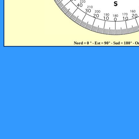
Nord = 0 ° - Est = 90° - Sud = 180° - O