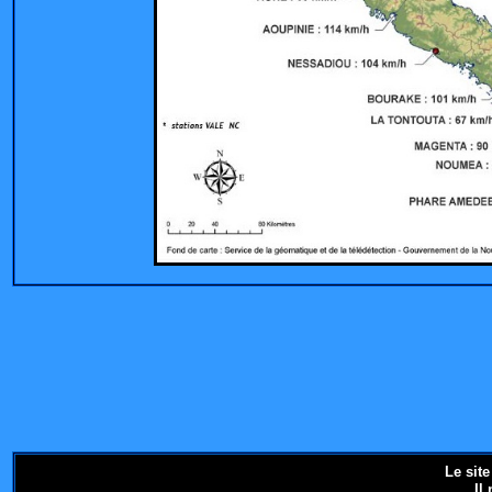
Le sit
Il