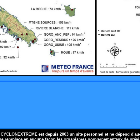
e
CYCLONEXTREME
est depuis 2003 un site personnel et ne dépend d'au
 ne remplace en aucune façon les organismes gouvernementaux de prévis