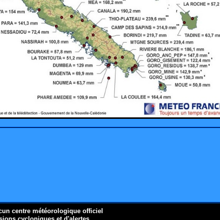
cun centre météorologique officiel
ions cycloniques et d'alertes