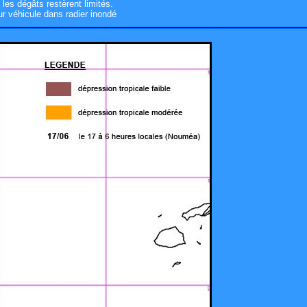
les dégâts restèrent limités.
r véhicule dans radier inondé