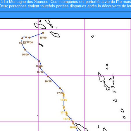
à La Montagne des Sources. Ces intempéries ont perturbé la vie de l'île mais 
Deux personnes étaient toutefois portées disparues après la découverte de leu