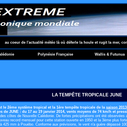
au coeur de l'actualité météo là où déferle la houle et rugit la mer, co
alédonie
Polynésie Française
Wallis & Futunua
LA TEMPÊTE TROPICALE JUNE
t le 2ème système tropical et la 1ère tempête tropicale
de la
saison 2013
s de JUNE : du 17 au 19 janvier 2014, vents moyens de 74 km/h et press
é des côtes de Nouvelle Calédonie. De fortes précipitations ont été observé
uveau record mensuel pour cette station ouverte en 1950 et la 3ème plus for
qu'à 425 mm à Pouébo. Conforme aux prévisions, le vent n'a guère dépassé 10