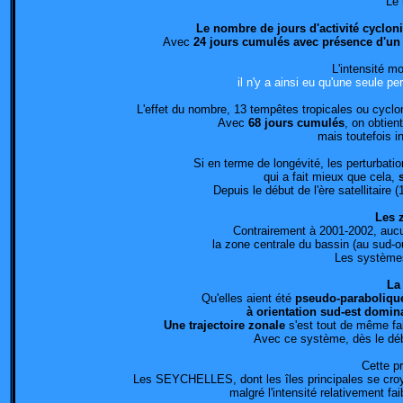
Le 
Le nombre de jours d'activité cyclon
Avec
24 jours cumulés avec présence d'un 
L'intensité mo
il n'y a ainsi eu qu'une seule p
L'effet du nombre, 13 tempêtes tropicales ou cyclon
Avec
68 jours cumulés
, on obtien
mais toutefois i
Si en terme de longévité, les perturbati
qui a fait mieux que cela,
Depuis le début de l'ère satellitaire
Les 
Contrairement à 2001-2002, aucun
la zone centrale du bassin (au sud
Les systèmes
La
Qu'elles aient été
pseudo-paraboliqu
à orientation sud-est domin
Une trajectoire zonale
s'est tout de même fa
Avec ce système, dès le débu
Cette pr
Les SEYCHELLES, dont les îles principales se croya
malgré l'intensité relativement f