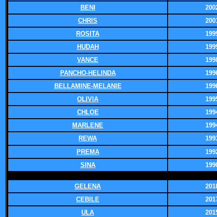
BENI
200
CHRIS
200
ROSITA
199
HUDAH
199
VANCE
199
PANCHO-HELINDA
199
BELLAMINE-MELANIE
199
OLIVIA
199
CHLOE
199
MARLENE
199
REWA
199
PREMA
199
SINA
199
GELENA
201
CEBILE
201
ULA
201