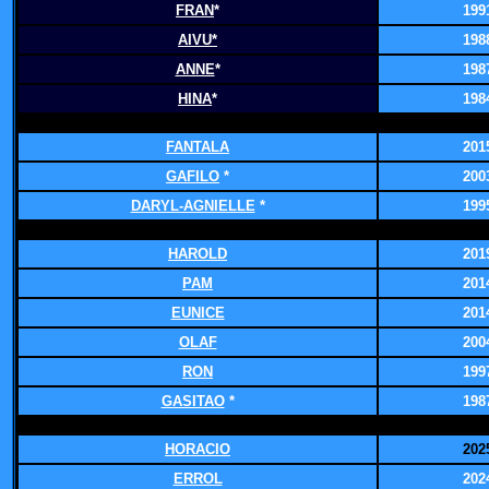
FRAN
*
199
AIVU*
198
ANNE
*
198
HINA
*
198
FANTALA
201
GAFILO
*
200
DARYL-AGNIELLE
*
199
HAROLD
201
PAM
201
EUNICE
201
OLAF
200
RON
199
GASITAO
*
198
HORACIO
202
ERROL
202