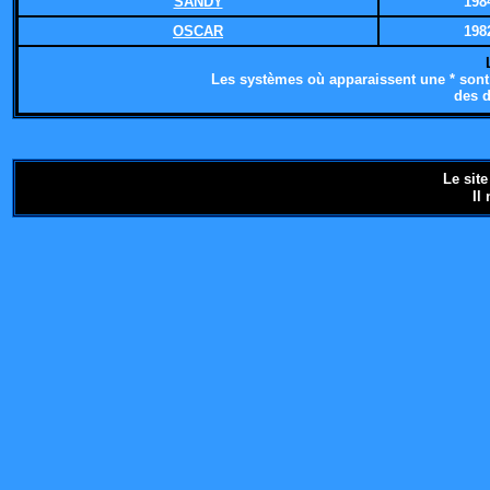
SANDY
198
OSCAR
198
Les systèmes où apparaissent une * sont 
des d
Le sit
Il