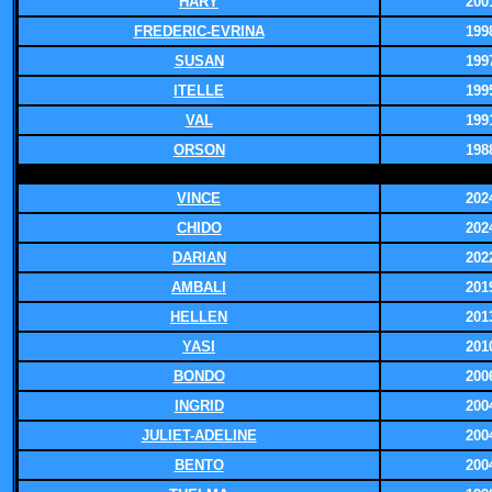
HARY
200
FREDERIC-EVRINA
199
SUSAN
199
ITELLE
199
VAL
199
ORSON
198
VINCE
202
CHIDO
202
DARIAN
202
AMBALI
201
HELLEN
201
YASI
201
BONDO
200
INGRID
200
JULIET-ADELINE
200
BENTO
200