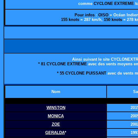
comme
CYCLONE EXTREME
t
Pour infos
:
OISO
= Océan Indien
155 knots
= 287 km/h,
150 knots
= 278 k
Ainsi suivant le site CYCLONEX
* 81 CYCLONE EXTREME
avec des vents moyens en
* 55 CYCLONE PUISSANT
avec de vents m
Nom
Sa
WINSTON
201
MONICA
200
ZOE
200
GERALDA
*
199