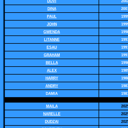
DOVI
200
DINA
200
PAUL
199
JOHN
199
GWENDA
199
LITANNE
199
ESAU
199
GRAHAM
199
BELLA
199
ALEX
198
HARRY
198
ANDRY
198
DAMIA
198
MAILA
202
NARELLE
202
DUDZAI
202