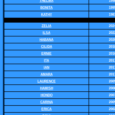
THELMA
199
BONITA
199
KATHY
198
ZELIA
202
ILSA
202
HABANA
202
CILIDA
201
ERNIE
201
ITA
201
IAN
201
AMARA
201
LAURENCE
200
HAMISH
200
HONDO
200
CARINA
200
ERICA
200